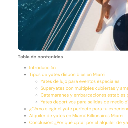
Tabla de contenidos
Introducción
Tipos de yates disponibles en Miami
Yates de lujo para eventos especiales
Superyates con múltiples cubiertas y a
Catamaranes y embarcaciones estables 
Yates deportivos para salidas de medio d
¿Cómo elegir el yate perfecto para tu experien
Alquiler de yates en Miami: Billionaires Miami
Conclusión: ¿Por qué optar por el alquiler de y