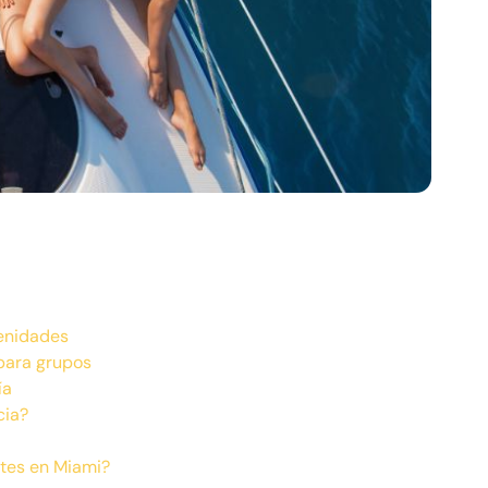
menidades
para grupos
ía
cia?
ates en Miami?