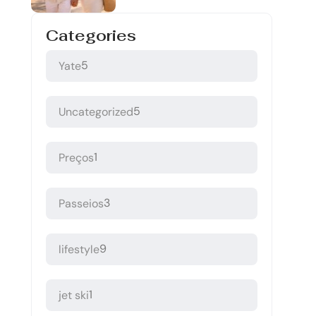
Categories
5
Yate
5
Uncategorized
1
Preços
3
Passeios
9
lifestyle
1
jet ski